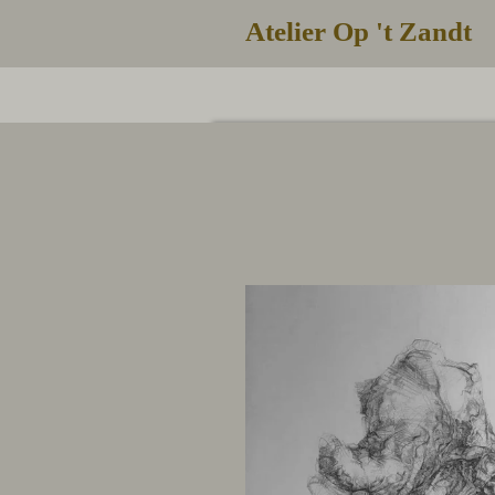
Ga
Atelier Op 't Zandt
direct
naar
de
hoofdinhoud