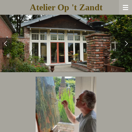
Atelier Op 't Zandt
Ga
direct
naar
de
hoofdinhoud