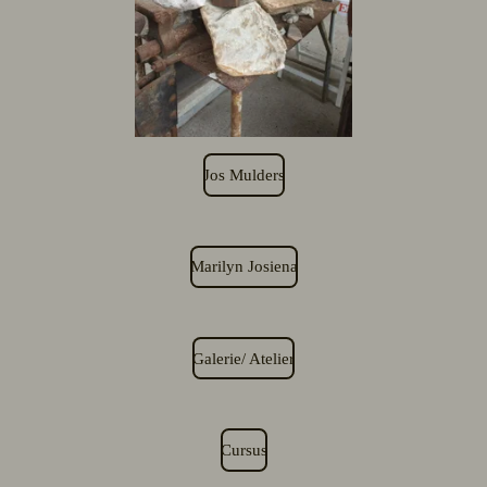
Jos Mulders
Marilyn Josiena
Galerie/ Atelier
Cursus