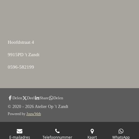
Hoofdstraat 4
9915PD 't Zandt
0596-582199
Delen
Deel
Share
Delen
© 2020 - 2026 Atelier Op 't Zandt
Powered by
JouwWeb
E-mailadres
Telefoonnummer
Kaart
WhatsApp